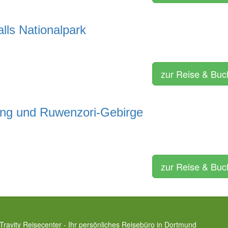
lls Nationalpark
zur Reise & Bu
ing und Ruwenzori-Gebirge
zur Reise & Bu
Travity Reisecenter - Ihr persönliches Reisebüro in Dortmund