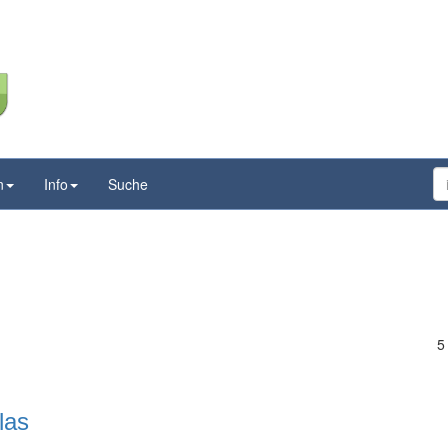
n
Info
Suche
5
las