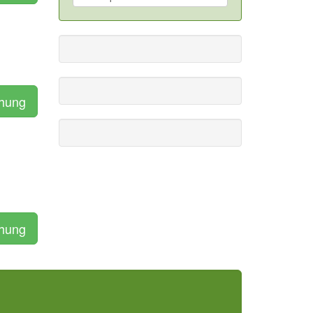
chung
chung