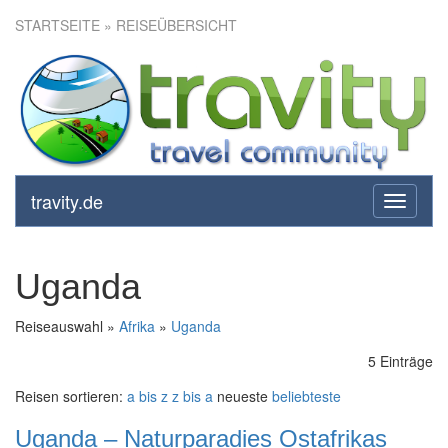
STARTSEITE
» REISEÜBERSICHT
travity.de
toggle
navigati
Uganda
Reiseauswahl »
Afrika
»
Uganda
5 Einträge
Reisen sortieren:
a bis z
z bis a
neueste
beliebteste
Uganda – Naturparadies Ostafrikas