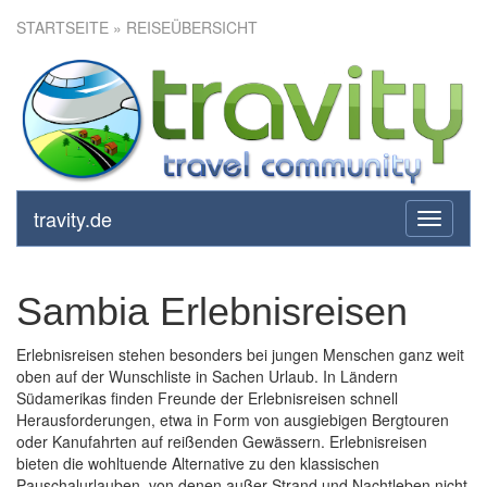
STARTSEITE
» REISEÜBERSICHT
travity.de
toggle
navigati
Sambia Erlebnisreisen
Erlebnisreisen stehen besonders bei jungen Menschen ganz weit
oben auf der Wunschliste in Sachen Urlaub. In Ländern
Südamerikas finden Freunde der Erlebnisreisen schnell
Herausforderungen, etwa in Form von ausgiebigen Bergtouren
oder Kanufahrten auf reißenden Gewässern. Erlebnisreisen
bieten die wohltuende Alternative zu den klassischen
Pauschalurlauben, von denen außer Strand und Nachtleben nicht