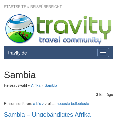
STARTSEITE
» REISEÜBERSICHT
travity.de
toggle
navigati
Sambia
Reiseauswahl »
Afrika
»
Sambia
3 Einträge
Reisen sortieren:
a bis z
z bis a
neueste
beliebteste
Sambia – Ungebändigtes Afrika