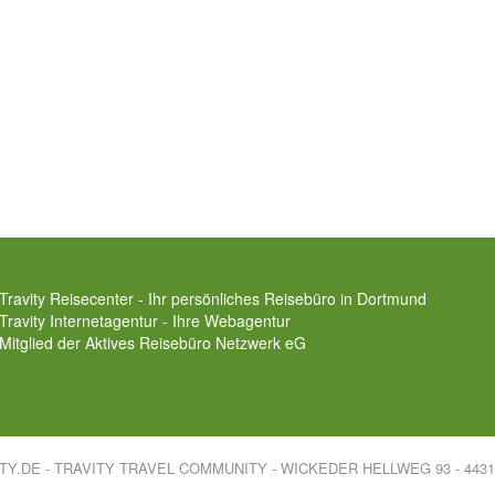
Travity Reisecenter - Ihr persönliches Reisebüro in Dortmund
Travity Internetagentur - Ihre Webagentur
Mitglied der
Aktives Reisebüro Netzwerk eG
ITY.DE - TRAVITY TRAVEL COMMUNITY - WICKEDER HELLWEG 93 - 44