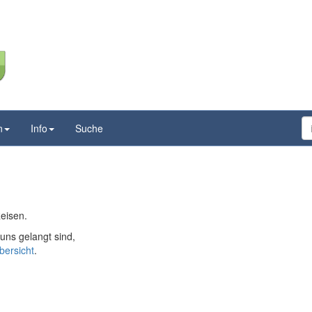
n
Info
Suche
Reisen.
ns gelangt sind,
bersicht
.