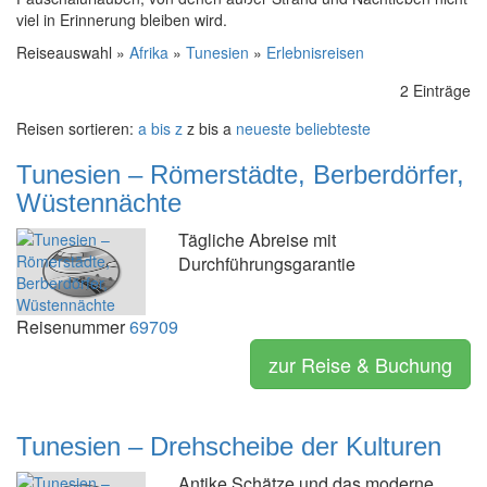
viel in Erinnerung bleiben wird.
Reiseauswahl »
Afrika
»
Tunesien
»
Erlebnisreisen
2 Einträge
Reisen sortieren:
a bis z
z bis a
neueste
beliebteste
Tunesien – Römerstädte, Berberdörfer,
Wüstennächte
Tägliche Abreise mit
Durchführungsgarantie
Reisenummer
69709
zur Reise & Buchung
Tunesien – Drehscheibe der Kulturen
Antike Schätze und das moderne