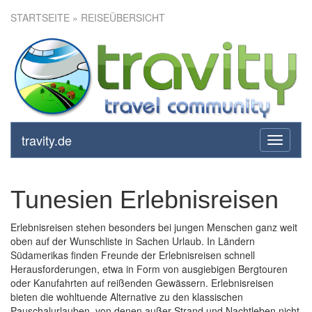
STARTSEITE
» REISEÜBERSICHT
travity.de
toggle
navigati
Tunesien Erlebnisreisen
Erlebnisreisen stehen besonders bei jungen Menschen ganz weit
oben auf der Wunschliste in Sachen Urlaub. In Ländern
Südamerikas finden Freunde der Erlebnisreisen schnell
Herausforderungen, etwa in Form von ausgiebigen Bergtouren
oder Kanufahrten auf reißenden Gewässern. Erlebnisreisen
bieten die wohltuende Alternative zu den klassischen
Pauschalurlauben, von denen außer Strand und Nachtleben nicht