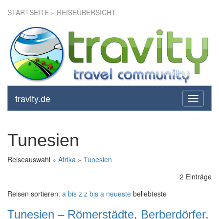
STARTSEITE
» REISEÜBERSICHT
travity.de
toggle
navigati
Tunesien
Reiseauswahl »
Afrika
»
Tunesien
2 Einträge
Reisen sortieren:
a bis z
z bis a
neueste
beliebteste
Tunesien – Römerstädte, Berberdörfer,