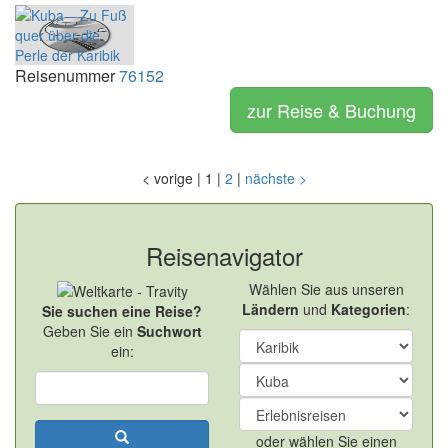
Reisenummer
76152
zur Reise & Buchung
<
vorige
|
1
|
2
|
nächste
>
Reisenavigator
Wählen Sie aus unseren
Ländern
und
Kategorien
:
Sie suchen eine Reise?
Geben Sie ein
Suchwort
ein:
oder wählen Sie einen