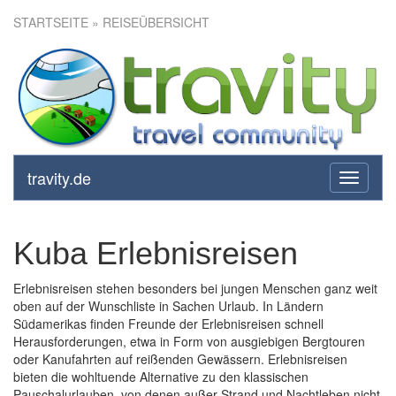
STARTSEITE
» REISEÜBERSICHT
travity.de
toggle
navigati
Kuba Erlebnisreisen
Erlebnisreisen stehen besonders bei jungen Menschen ganz weit
oben auf der Wunschliste in Sachen Urlaub. In Ländern
Südamerikas finden Freunde der Erlebnisreisen schnell
Herausforderungen, etwa in Form von ausgiebigen Bergtouren
oder Kanufahrten auf reißenden Gewässern. Erlebnisreisen
bieten die wohltuende Alternative zu den klassischen
Pauschalurlauben, von denen außer Strand und Nachtleben nicht