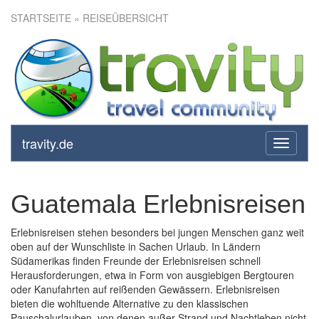
STARTSEITE
» REISEÜBERSICHT
travity.de
toggle
navigati
Guatemala Erlebnisreisen
Erlebnisreisen stehen besonders bei jungen Menschen ganz weit
oben auf der Wunschliste in Sachen Urlaub. In Ländern
Südamerikas finden Freunde der Erlebnisreisen schnell
Herausforderungen, etwa in Form von ausgiebigen Bergtouren
oder Kanufahrten auf reißenden Gewässern. Erlebnisreisen
bieten die wohltuende Alternative zu den klassischen
Pauschalurlauben, von denen außer Strand und Nachtleben nicht