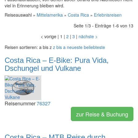
viel in Erinnerung bleiben wird.
Reiseauswahl »
Mittelamerika
»
Costa Rica
»
Erlebnisreisen
Seite 1/3 - Einträge 1-6 von 13
<
vorige
|
1
|
2
|
3
|
nächste
>
Reisen sortieren:
a bis z
z bis a
neueste
beliebteste
Costa Rica – E-Bike: Pura Vida,
Dschungel und Vulkane
Reisenummer
76327
zur Reise & Buchung
Costa Rica – MTB Reise durch