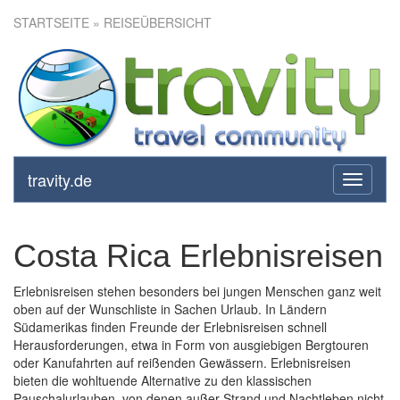
STARTSEITE
» REISEÜBERSICHT
travity.de
toggle
navigati
Costa Rica Erlebnisreisen
Erlebnisreisen stehen besonders bei jungen Menschen ganz weit
oben auf der Wunschliste in Sachen Urlaub. In Ländern
Südamerikas finden Freunde der Erlebnisreisen schnell
Herausforderungen, etwa in Form von ausgiebigen Bergtouren
oder Kanufahrten auf reißenden Gewässern. Erlebnisreisen
bieten die wohltuende Alternative zu den klassischen
Pauschalurlauben, von denen außer Strand und Nachtleben nicht