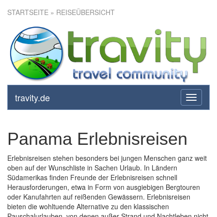
STARTSEITE
» REISEÜBERSICHT
travity.de
toggle
navigati
Panama Erlebnisreisen
Erlebnisreisen stehen besonders bei jungen Menschen ganz weit
oben auf der Wunschliste in Sachen Urlaub. In Ländern
Südamerikas finden Freunde der Erlebnisreisen schnell
Herausforderungen, etwa in Form von ausgiebigen Bergtouren
oder Kanufahrten auf reißenden Gewässern. Erlebnisreisen
bieten die wohltuende Alternative zu den klassischen
Pauschalurlauben, von denen außer Strand und Nachtleben nicht