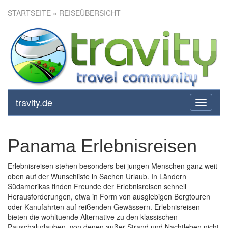
STARTSEITE
» REISEÜBERSICHT
travity.de
toggle
navigati
Panama Erlebnisreisen
Erlebnisreisen stehen besonders bei jungen Menschen ganz weit
oben auf der Wunschliste in Sachen Urlaub. In Ländern
Südamerikas finden Freunde der Erlebnisreisen schnell
Herausforderungen, etwa in Form von ausgiebigen Bergtouren
oder Kanufahrten auf reißenden Gewässern. Erlebnisreisen
bieten die wohltuende Alternative zu den klassischen
Pauschalurlauben, von denen außer Strand und Nachtleben nicht