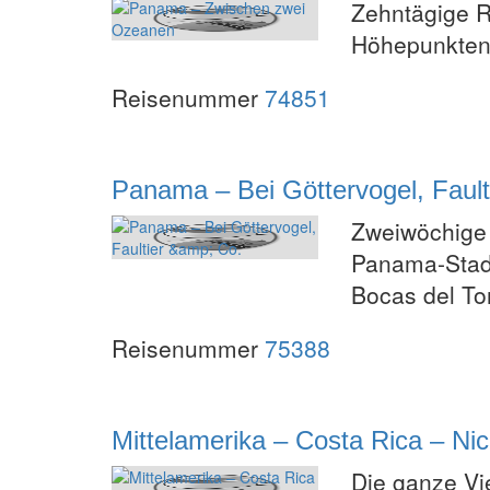
Zehntägige R
Höhepunkte
Reisenummer
74851
Panama – Bei Göttervogel, Fault
Zweiwöchige 
Panama-Stadt
Bocas del To
Reisenummer
75388
Mittelamerika – Costa Rica – N
Die ganze Vie