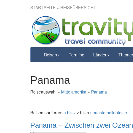
STARTSEITE
» REISEÜBERSICHT
Reisen
Termine
Länder
Theme
Panama
Reiseauswahl »
Mittelamerika
»
Panama
Reisen sortieren:
a bis z
z bis a
neueste
beliebteste
Panama – Zwischen zwei Ozea