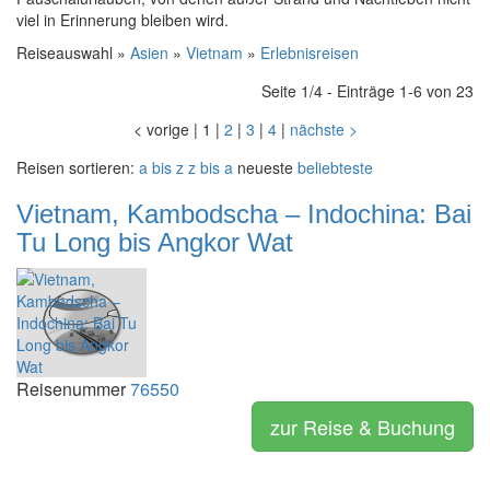
viel in Erinnerung bleiben wird.
Reiseauswahl »
Asien
»
Vietnam
»
Erlebnisreisen
Seite 1/4 - Einträge 1-6 von 23
<
vorige
|
1
|
2
|
3
|
4
|
nächste
>
Reisen sortieren:
a bis z
z bis a
neueste
beliebteste
Vietnam, Kambodscha – Indochina: Bai
Tu Long bis Angkor Wat
Reisenummer
76550
zur Reise & Buchung