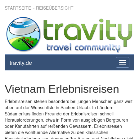
STARTSEITE
» REISEÜBERSICHT
travity.de
toggle
navigati
Vietnam Erlebnisreisen
Erlebnisreisen stehen besonders bei jungen Menschen ganz weit
oben auf der Wunschliste in Sachen Urlaub. In Ländern
Südamerikas finden Freunde der Erlebnisreisen schnell
Herausforderungen, etwa in Form von ausgiebigen Bergtouren
oder Kanufahrten auf reißenden Gewässern. Erlebnisreisen
bieten die wohltuende Alternative zu den klassischen
Pauschalurlauben, von denen außer Strand und Nachtleben nicht