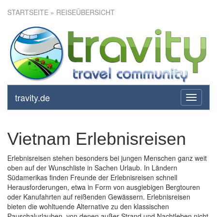
STARTSEITE
» REISEÜBERSICHT
travity.de
toggle
navigati
Vietnam Erlebnisreisen
Erlebnisreisen stehen besonders bei jungen Menschen ganz weit
oben auf der Wunschliste in Sachen Urlaub. In Ländern
Südamerikas finden Freunde der Erlebnisreisen schnell
Herausforderungen, etwa in Form von ausgiebigen Bergtouren
oder Kanufahrten auf reißenden Gewässern. Erlebnisreisen
bieten die wohltuende Alternative zu den klassischen
Pauschalurlauben, von denen außer Strand und Nachtleben nicht