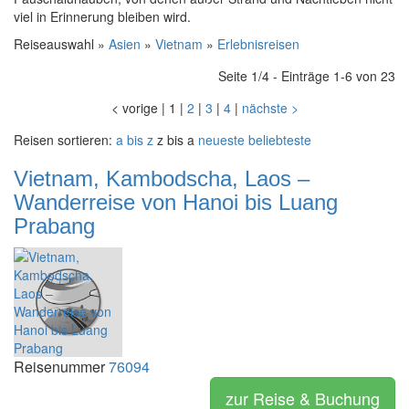
viel in Erinnerung bleiben wird.
Reiseauswahl »
Asien
»
Vietnam
»
Erlebnisreisen
Seite 1/4 - Einträge 1-6 von 23
<
vorige
|
1
|
2
|
3
|
4
|
nächste
>
Reisen sortieren:
a bis z
z bis a
neueste
beliebteste
Vietnam, Kambodscha, Laos –
Wanderreise von Hanoi bis Luang
Prabang
Reisenummer
76094
zur Reise & Buchung