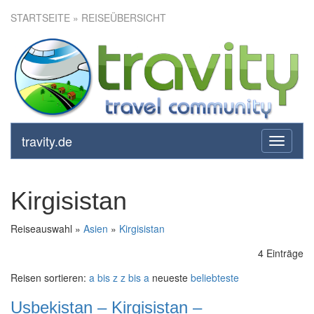
STARTSEITE
» REISEÜBERSICHT
travity.de
toggle
navigati
Kirgisistan
Reiseauswahl »
Asien
»
Kirgisistan
4 Einträge
Reisen sortieren:
a bis z
z bis a
neueste
beliebteste
Usbekistan – Kirgisistan –