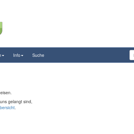
n
Info
Suche
Reisen.
ns gelangt sind,
bersicht
.