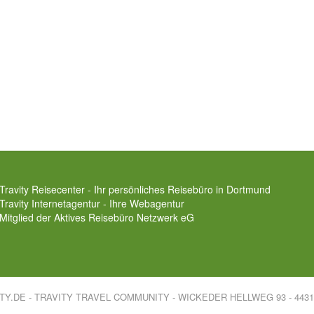
Travity Reisecenter - Ihr persönliches Reisebüro in Dortmund
Travity Internetagentur - Ihre Webagentur
Mitglied der
Aktives Reisebüro Netzwerk eG
ITY.DE - TRAVITY TRAVEL COMMUNITY - WICKEDER HELLWEG 93 - 44