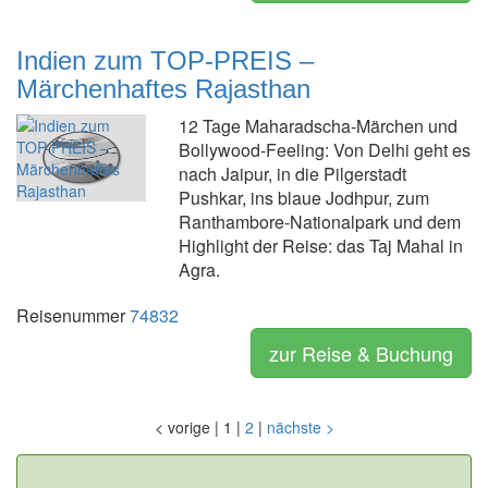
Indien zum TOP-PREIS –
Märchenhaftes Rajasthan
12 Tage Maharadscha-Märchen und
Bollywood-Feeling: Von Delhi geht es
nach Jaipur, in die Pilgerstadt
Pushkar, ins blaue Jodhpur, zum
Ranthambore-Nationalpark und dem
Highlight der Reise: das Taj Mahal in
Agra.
Reisenummer
74832
zur Reise & Buchung
<
vorige
|
1
|
2
|
nächste
>