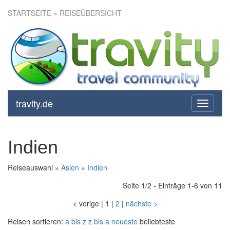
STARTSEITE
» REISEÜBERSICHT
travity.de
toggle
navigati
Indien
Reiseauswahl »
Asien
»
Indien
Seite 1/2 - Einträge 1-6 von 11
<
vorige
|
1
|
2
|
nächste
>
Reisen sortieren:
a bis z
z bis a
neueste
beliebteste