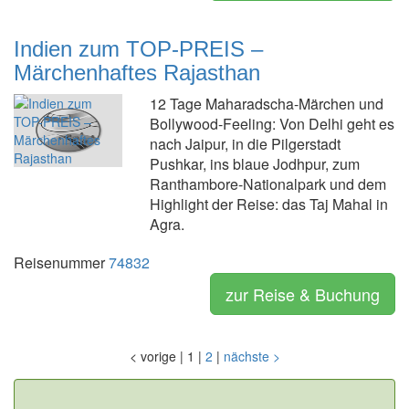
Indien zum TOP-PREIS –
Märchenhaftes Rajasthan
12 Tage Maharadscha-Märchen und
Bollywood-Feeling: Von Delhi geht es
nach Jaipur, in die Pilgerstadt
Pushkar, ins blaue Jodhpur, zum
Ranthambore-Nationalpark und dem
Highlight der Reise: das Taj Mahal in
Agra.
Reisenummer
74832
zur Reise & Buchung
<
vorige
|
1
|
2
|
nächste
>