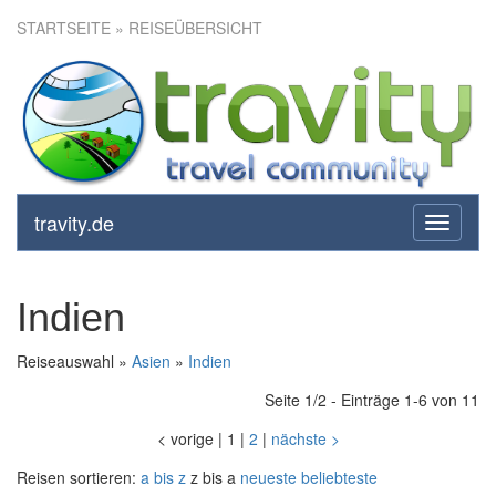
STARTSEITE
» REISEÜBERSICHT
travity.de
toggle
navigati
Indien
Reiseauswahl »
Asien
»
Indien
Seite 1/2 - Einträge 1-6 von 11
<
vorige
|
1
|
2
|
nächste
>
Reisen sortieren:
a bis z
z bis a
neueste
beliebteste