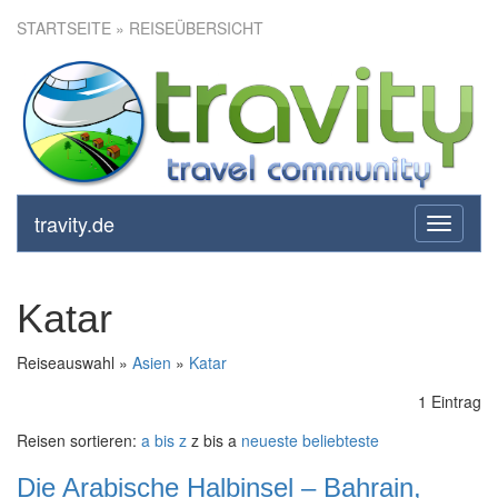
STARTSEITE
» REISEÜBERSICHT
travity.de
toggle
navigati
Katar
Reiseauswahl »
Asien
»
Katar
1 Eintrag
Reisen sortieren:
a bis z
z bis a
neueste
beliebteste
Die Arabische Halbinsel – Bahrain,