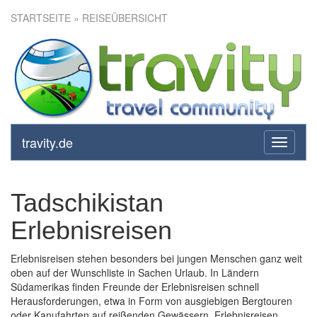
STARTSEITE
» REISEÜBERSICHT
travity.de
toggle
navigati
Tadschikistan
Erlebnisreisen
Erlebnisreisen stehen besonders bei jungen Menschen ganz weit
oben auf der Wunschliste in Sachen Urlaub. In Ländern
Südamerikas finden Freunde der Erlebnisreisen schnell
Herausforderungen, etwa in Form von ausgiebigen Bergtouren
oder Kanufahrten auf reißenden Gewässern. Erlebnisreisen