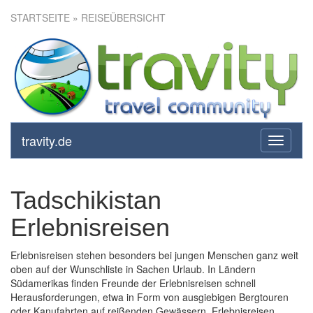
STARTSEITE
» REISEÜBERSICHT
travity.de
toggle
navigati
Tadschikistan
Erlebnisreisen
Erlebnisreisen stehen besonders bei jungen Menschen ganz weit
oben auf der Wunschliste in Sachen Urlaub. In Ländern
Südamerikas finden Freunde der Erlebnisreisen schnell
Herausforderungen, etwa in Form von ausgiebigen Bergtouren
oder Kanufahrten auf reißenden Gewässern. Erlebnisreisen