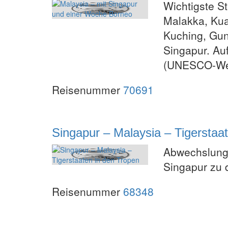
Wichtigste S
Malakka, Kua
Kuching, Gun
Singapur. Au
(UNESCO-Wel
Reisenummer
70691
Singapur – Malaysia – Tigerstaa
Abwechslung 
Singapur zu
Reisenummer
68348