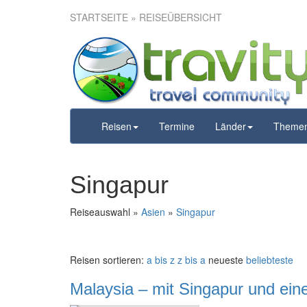
STARTSEITE
» REISEÜBERSICHT
Reisen
Termine
Länder
Theme
Singapur
Reiseauswahl »
Asien
»
Singapur
Reisen sortieren:
a bis z
z bis a
neueste
beliebteste
Malaysia – mit Singapur und ei