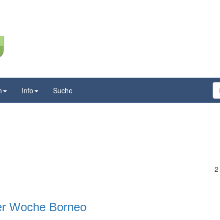
n
Info
Suche
2
ner Woche Borneo