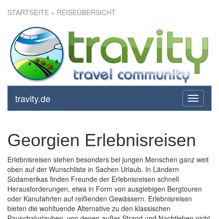
STARTSEITE
» REISEÜBERSICHT
travity.de
toggle
navigati
Georgien Erlebnisreisen
Erlebnisreisen stehen besonders bei jungen Menschen ganz weit
oben auf der Wunschliste in Sachen Urlaub. In Ländern
Südamerikas finden Freunde der Erlebnisreisen schnell
Herausforderungen, etwa in Form von ausgiebigen Bergtouren
oder Kanufahrten auf reißenden Gewässern. Erlebnisreisen
bieten die wohltuende Alternative zu den klassischen
Pauschalurlauben, von denen außer Strand und Nachtleben nicht