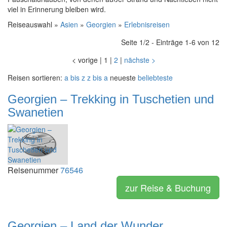
viel in Erinnerung bleiben wird.
Reiseauswahl »
Asien
»
Georgien
»
Erlebnisreisen
Seite 1/2 - Einträge 1-6 von 12
<
vorige
|
1
|
2
|
nächste
>
Reisen sortieren:
a bis z
z bis a
neueste
beliebteste
Georgien – Trekking in Tuschetien und
Swanetien
Reisenummer
76546
zur Reise & Buchung
Georgien – Land der Wunder