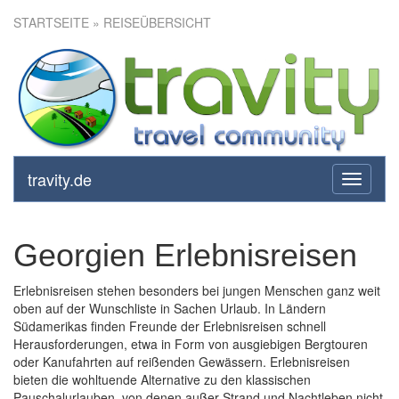
STARTSEITE
» REISEÜBERSICHT
travity.de
toggle
navigati
Georgien Erlebnisreisen
Erlebnisreisen stehen besonders bei jungen Menschen ganz weit
oben auf der Wunschliste in Sachen Urlaub. In Ländern
Südamerikas finden Freunde der Erlebnisreisen schnell
Herausforderungen, etwa in Form von ausgiebigen Bergtouren
oder Kanufahrten auf reißenden Gewässern. Erlebnisreisen
bieten die wohltuende Alternative zu den klassischen
Pauschalurlauben, von denen außer Strand und Nachtleben nicht