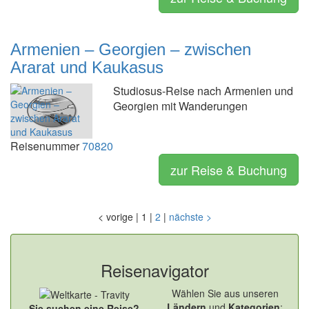
Armenien – Georgien – zwischen
Ararat und Kaukasus
Studiosus-Reise nach Armenien und
Georgien mit Wanderungen
Reisenummer
70820
zur Reise & Buchung
<
vorige
|
1
|
2
|
nächste
>
Reisenavigator
Wählen Sie aus unseren
Ländern
und
Kategorien
:
Sie suchen eine Reise?