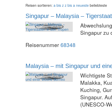
Reisen sortieren:
a bis z
z bis a
neueste
beliebteste
Singapur – Malaysia – Tigerstaa
Abwechslung 
Singapur zu
Reisenummer
68348
Malaysia – mit Singapur und ei
Wichtigste S
Malakka, Kua
Kuching, Gun
Singapur. Au
(UNESCO-Wel