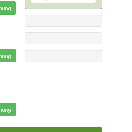
chung
chung
chung