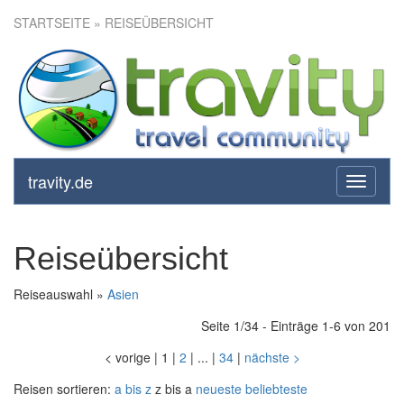
STARTSEITE
» REISEÜBERSICHT
travity.de
toggle
navigati
Reiseübersicht
Reiseauswahl »
Asien
Seite 1/34 - Einträge 1-6 von 201
<
vorige
|
1
|
2
|
...
|
34
|
nächste
>
Reisen sortieren:
a bis z
z bis a
neueste
beliebteste