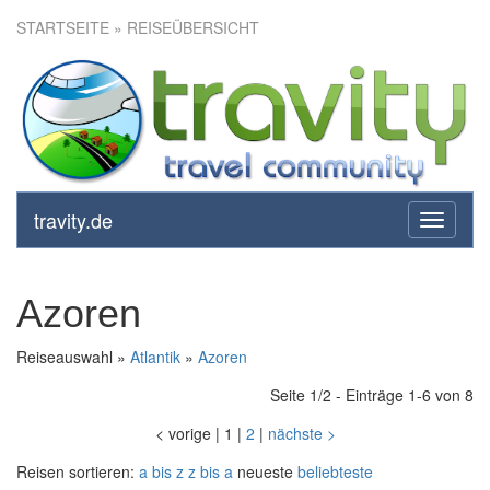
STARTSEITE
» REISEÜBERSICHT
travity.de
toggle
navigati
Azoren
Reiseauswahl »
Atlantik
»
Azoren
Seite 1/2 - Einträge 1-6 von 8
<
vorige
|
1
|
2
|
nächste
>
Reisen sortieren:
a bis z
z bis a
neueste
beliebteste