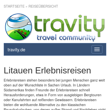
STARTSEITE
» REISEÜBERSICHT
travity.de
toggle
navigati
Litauen Erlebnisreisen
Erlebnisreisen stehen besonders bei jungen Menschen ganz weit
oben auf der Wunschliste in Sachen Urlaub. In Ländern
Südamerikas finden Freunde der Erlebnisreisen schnell
Herausforderungen, etwa in Form von ausgiebigen Bergtouren
oder Kanufahrten auf reißenden Gewässern. Erlebnisreisen
bieten die wohltuende Alternative zu den klassischen
Pauschalurlauben, von denen außer Strand und Nachtleben nicht