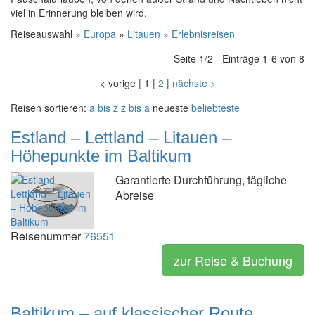
viel in Erinnerung bleiben wird.
Reiseauswahl »
Europa
»
Litauen
»
Erlebnisreisen
Seite 1/2 - Einträge 1-6 von 8
<
vorige
|
1
|
2
|
nächste
>
Reisen sortieren:
a bis z
z bis a
neueste
beliebteste
Estland – Lettland – Litauen –
Höhepunkte im Baltikum
Garantierte Durchführung, tägliche
Abreise
Reisenummer
76551
zur Reise & Buchung
Baltikum – auf klassischer Route