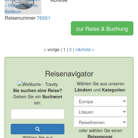
Reisenummer
76551
zur Reise & Buchung
<
vorige
|
1
|
2
|
nächste
>
Reisenavigator
Wählen Sie aus unseren
Ländern
und
Kategorien
:
Sie suchen eine Reise?
Geben Sie ein
Suchwort
ein:
oder wählen Sie einen
Reisemonat
:
Wählen Sie aus