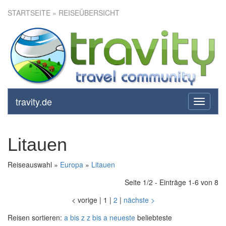
STARTSEITE
» REISEÜBERSICHT
travity.de
toggle
navigati
Litauen
Reiseauswahl »
Europa
»
Litauen
Seite 1/2 - Einträge 1-6 von 8
<
vorige
|
1
|
2
|
nächste
>
Reisen sortieren:
a bis z
z bis a
neueste
beliebteste