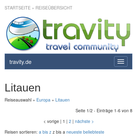
STARTSEITE
» REISEÜBERSICHT
travity.de
toggle
navigati
Litauen
Reiseauswahl »
Europa
»
Litauen
Seite 1/2 - Einträge 1-6 von 8
<
vorige
|
1
|
2
|
nächste
>
Reisen sortieren:
a bis z
z bis a
neueste
beliebteste