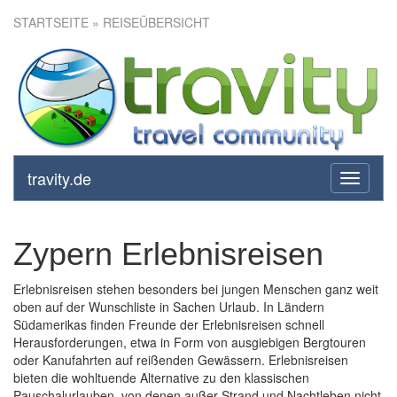
STARTSEITE
» REISEÜBERSICHT
travity.de
toggle
navigati
Zypern Erlebnisreisen
Erlebnisreisen stehen besonders bei jungen Menschen ganz weit
oben auf der Wunschliste in Sachen Urlaub. In Ländern
Südamerikas finden Freunde der Erlebnisreisen schnell
Herausforderungen, etwa in Form von ausgiebigen Bergtouren
oder Kanufahrten auf reißenden Gewässern. Erlebnisreisen
bieten die wohltuende Alternative zu den klassischen
Pauschalurlauben, von denen außer Strand und Nachtleben nicht