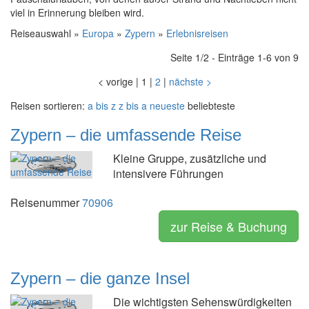
viel in Erinnerung bleiben wird.
Reiseauswahl »
Europa
»
Zypern
»
Erlebnisreisen
Seite 1/2 - Einträge 1-6 von 9
<
vorige
|
1
|
2
|
nächste
>
Reisen sortieren:
a bis z
z bis a
neueste
beliebteste
Zypern – die umfassende Reise
Kleine Gruppe, zusätzliche und
intensivere Führungen
Reisenummer
70906
zur Reise & Buchung
Zypern – die ganze Insel
Die wichtigsten Sehenswürdigkeiten