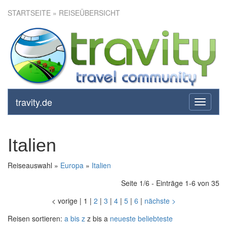
STARTSEITE
» REISEÜBERSICHT
travity.de
toggle
navigati
Italien
Reiseauswahl »
Europa
»
Italien
Seite 1/6 - Einträge 1-6 von 35
<
vorige
|
1
|
2
|
3
|
4
|
5
|
6
|
nächste
>
Reisen sortieren:
a bis z
z bis a
neueste
beliebteste