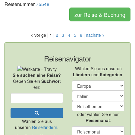
Reisenummer
75548
zur Reise & Buchung
<
vorige
|
1
|
2
|
3
|
4
|
5
|
6
|
nächste
>
Reisenavigator
Wählen Sie aus unseren
Ländern
und
Kategorien
:
Sie suchen eine Reise?
Geben Sie ein
Suchwort
ein:
oder wählen Sie einen
Reisemonat
:
Wählen Sie aus
unseren
Reiseländern
.