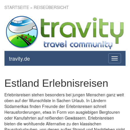
STARTSEITE
» REISEÜBERSICHT
travity.de
toggle
navigati
Estland Erlebnisreisen
Erlebnisreisen stehen besonders bei jungen Menschen ganz weit
oben auf der Wunschliste in Sachen Urlaub. In Ländern
Südamerikas finden Freunde der Erlebnisreisen schnell
Herausforderungen, etwa in Form von ausgiebigen Bergtouren
oder Kanufahrten auf reißenden Gewässern. Erlebnisreisen
bieten die wohltuende Alternative zu den klassischen
Pauschalurlauben, von denen außer Strand und Nachtleben nicht