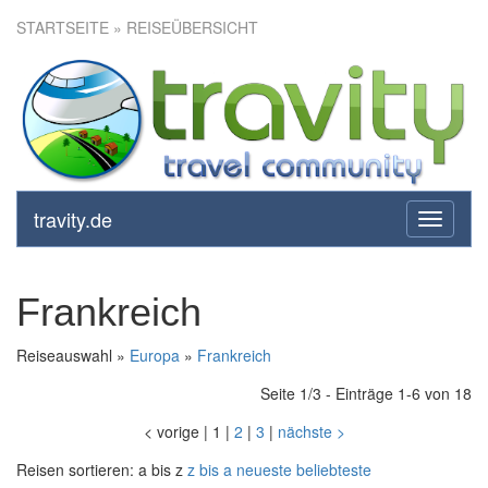
STARTSEITE
» REISEÜBERSICHT
travity.de
toggle
navigati
Frankreich
Reiseauswahl »
Europa
»
Frankreich
Seite 1/3 - Einträge 1-6 von 18
<
vorige
|
1
|
2
|
3
|
nächste
>
Reisen sortieren:
a bis z
z bis a
neueste
beliebteste