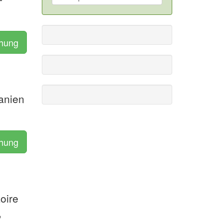
chung
anien
chung
oire
,