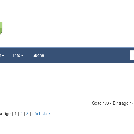
n
Info
Suche
Seite 1/3 - Einträge 1
vorige
|
1
|
2
|
3
|
nächste
>