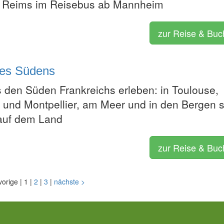
d Reims im Reisebus ab Mannheim
zur Reise & Bu
des Südens
s den Süden Frankreichs erleben: in Toulouse,
und Montpellier, am Meer und in den Bergen 
auf dem Land
zur Reise & Bu
vorige
|
1
|
2
|
3
|
nächste
>