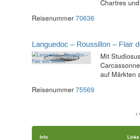
Chartres un
Reisenummer
70636
Languedoc – Roussillon – Flair 
Mit Studiosu
Carcassonne 
auf Märkten 
Reisenummer
75569
<
Info
Links