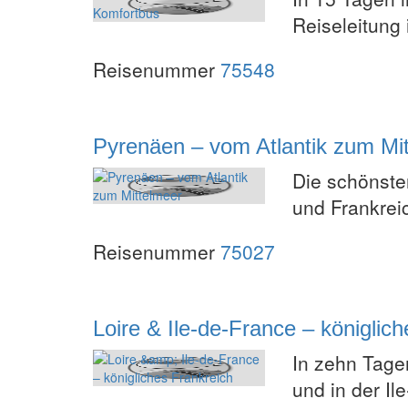
Reiseleitung 
Reisenummer
75548
Pyrenäen – vom Atlantik zum Mi
Die schönste
und Frankrei
Reisenummer
75027
Loire & Ile-de-France – königlic
In zehn Tage
und in der I