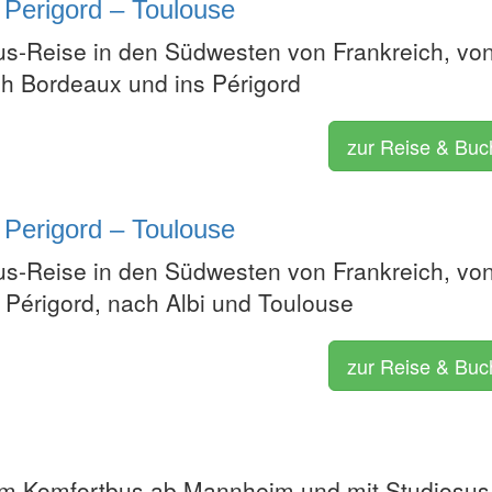
 Perigord – Toulouse
us-Reise in den Südwesten von Frankreich, vo
h Bordeaux und ins Périgord
zur Reise & Bu
 Perigord – Toulouse
us-Reise in den Südwesten von Frankreich, vo
 Périgord, nach Albi und Toulouse
zur Reise & Bu
im Komfortbus ab Mannheim und mit Studiosus