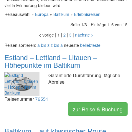
viel in Erinnerung bleiben wird.
Reiseauswahl »
Europa
»
Baltikum
»
Erlebnisreisen
Seite 1/3 - Einträge 1-6 von 15
<
vorige
|
1
|
2
|
3
|
nächste
>
Reisen sortieren:
a bis z
z bis a
neueste
beliebteste
Estland – Lettland – Litauen –
Höhepunkte im Baltikum
Garantierte Durchführung, tägliche
Abreise
Reisenummer
76551
zur Reise & Buchung
Baltikum – auf klassischer Route