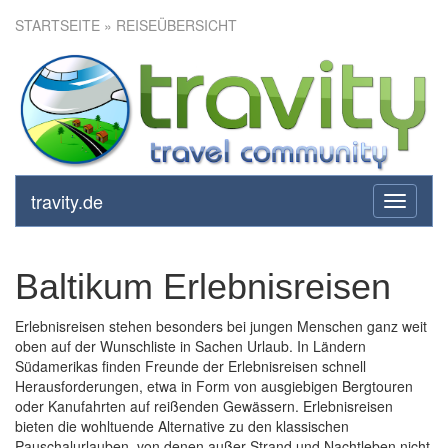
STARTSEITE
» REISEÜBERSICHT
travity.de
toggle
navigati
Baltikum Erlebnisreisen
Erlebnisreisen stehen besonders bei jungen Menschen ganz weit
oben auf der Wunschliste in Sachen Urlaub. In Ländern
Südamerikas finden Freunde der Erlebnisreisen schnell
Herausforderungen, etwa in Form von ausgiebigen Bergtouren
oder Kanufahrten auf reißenden Gewässern. Erlebnisreisen
bieten die wohltuende Alternative zu den klassischen
Pauschalurlauben, von denen außer Strand und Nachtleben nicht