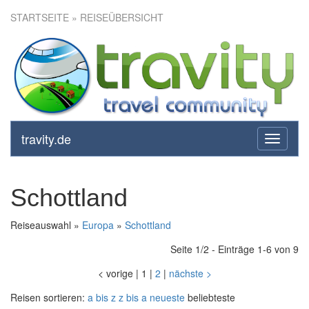
STARTSEITE
» REISEÜBERSICHT
travity.de
toggle
navigati
Schottland
Reiseauswahl »
Europa
»
Schottland
Seite 1/2 - Einträge 1-6 von 9
<
vorige
|
1
|
2
|
nächste
>
Reisen sortieren:
a bis z
z bis a
neueste
beliebteste