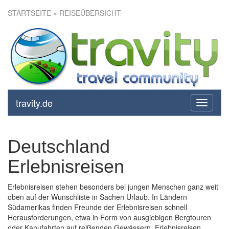
STARTSEITE
» REISEÜBERSICHT
travity.de
toggle
navigati
Deutschland
Erlebnisreisen
Erlebnisreisen stehen besonders bei jungen Menschen ganz weit
oben auf der Wunschliste in Sachen Urlaub. In Ländern
Südamerikas finden Freunde der Erlebnisreisen schnell
Herausforderungen, etwa in Form von ausgiebigen Bergtouren
oder Kanufahrten auf reißenden Gewässern. Erlebnisreisen