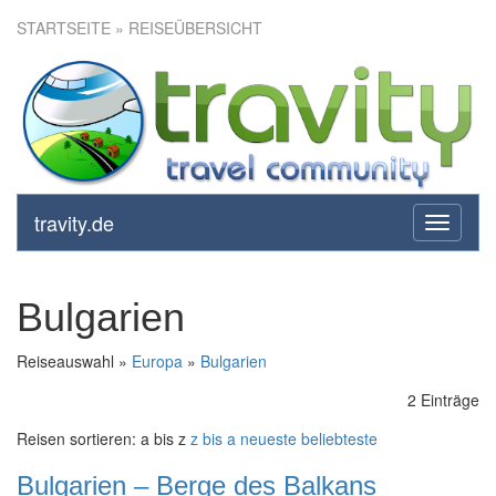
STARTSEITE
» REISEÜBERSICHT
travity.de
toggle
navigati
Bulgarien
Reiseauswahl »
Europa
»
Bulgarien
2 Einträge
Reisen sortieren:
a bis z
z bis a
neueste
beliebteste
Bulgarien – Berge des Balkans