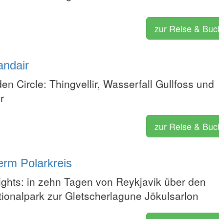
zur Reise & Bu
andair
n Circle: Thingvellir, Wasserfall Gullfoss und
r
zur Reise & Bu
erm Polarkreis
lights: in zehn Tagen von Reykjavik über den
tionalpark zur Gletscherlagune Jökulsarlon