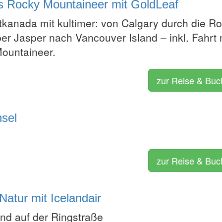
s Rocky Mountaineer mit GoldLeaf
kanada mit kultimer: von Calgary durch die R
er Jasper nach Vancouver Island – inkl. Fahrt 
ountaineer.
zur Reise & Bu
nsel
zur Reise & Bu
Natur mit Icelandair
nd auf der Ringstraße