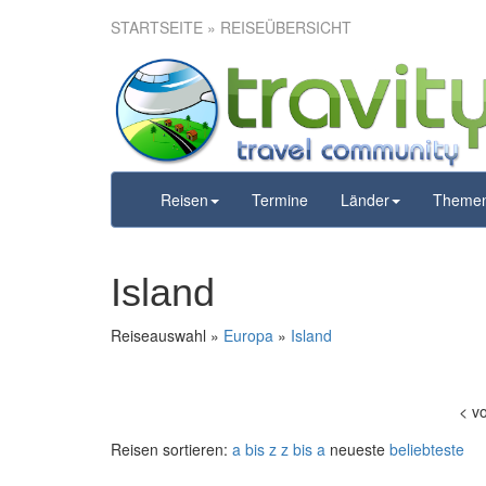
STARTSEITE
» REISEÜBERSICHT
Reisen
Termine
Länder
Theme
Island
Reiseauswahl »
Europa
»
Island
<
v
Reisen sortieren:
a bis z
z bis a
neueste
beliebteste