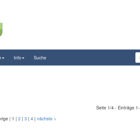
n
Info
Suche
Seite 1/4 - Einträge 1
orige
|
1
|
2
|
3
|
4
|
nächste
>