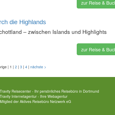
zur Reise & Bu
rch die Highlands
chottland – zwischen Islands und Highlights
zur Reise & Bu
orige
|
1
|
2
|
3
|
4
|
nächste
>
Travity Reisecenter - Ihr persönliches Reisebüro in Dortmund
Travity Internetagentur - Ihre Webagentur
Mitglied der
Aktives Reisebüro Netzwerk eG