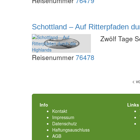
Reisenummer
76479
Schottland – Auf Ritterpfaden du
Zwölf Tage S
Reisenummer
76478
<
v
Info
Links
Kontakt
Impressum
Datenschutz
Haftungsauschluss
AGB