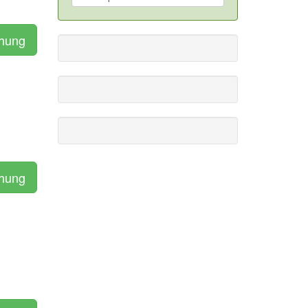
chung
chung