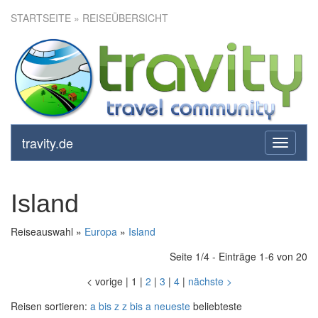
STARTSEITE
» REISEÜBERSICHT
travity.de
toggle
navigati
Island
Reiseauswahl »
Europa
»
Island
Seite 1/4 - Einträge 1-6 von 20
<
vorige
|
1
|
2
|
3
|
4
|
nächste
>
Reisen sortieren:
a bis z
z bis a
neueste
beliebteste