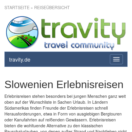
STARTSEITE
» REISEÜBERSICHT
travity.de
toggle
navigati
Slowenien Erlebnisreisen
Erlebnisreisen stehen besonders bei jungen Menschen ganz weit
oben auf der Wunschliste in Sachen Urlaub. In Ländern
Südamerikas finden Freunde der Erlebnisreisen schnell
Herausforderungen, etwa in Form von ausgiebigen Bergtouren
oder Kanufahrten auf reißenden Gewässern. Erlebnisreisen
bieten die wohltuende Alternative zu den klassischen
Pauschalurlauben, von denen außer Strand und Nachtleben nicht