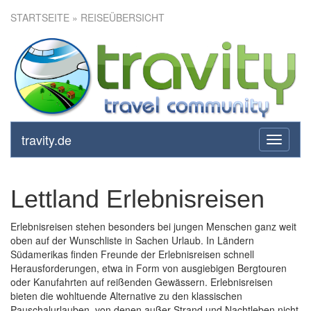
STARTSEITE
» REISEÜBERSICHT
travity.de
toggle
navigati
Lettland Erlebnisreisen
Erlebnisreisen stehen besonders bei jungen Menschen ganz weit
oben auf der Wunschliste in Sachen Urlaub. In Ländern
Südamerikas finden Freunde der Erlebnisreisen schnell
Herausforderungen, etwa in Form von ausgiebigen Bergtouren
oder Kanufahrten auf reißenden Gewässern. Erlebnisreisen
bieten die wohltuende Alternative zu den klassischen
Pauschalurlauben, von denen außer Strand und Nachtleben nicht