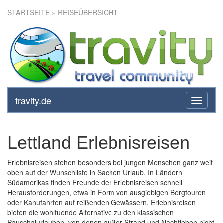
STARTSEITE
» REISEÜBERSICHT
travity.de
toggle
navigati
Lettland Erlebnisreisen
Erlebnisreisen stehen besonders bei jungen Menschen ganz weit
oben auf der Wunschliste in Sachen Urlaub. In Ländern
Südamerikas finden Freunde der Erlebnisreisen schnell
Herausforderungen, etwa in Form von ausgiebigen Bergtouren
oder Kanufahrten auf reißenden Gewässern. Erlebnisreisen
bieten die wohltuende Alternative zu den klassischen
Pauschalurlauben, von denen außer Strand und Nachtleben nicht