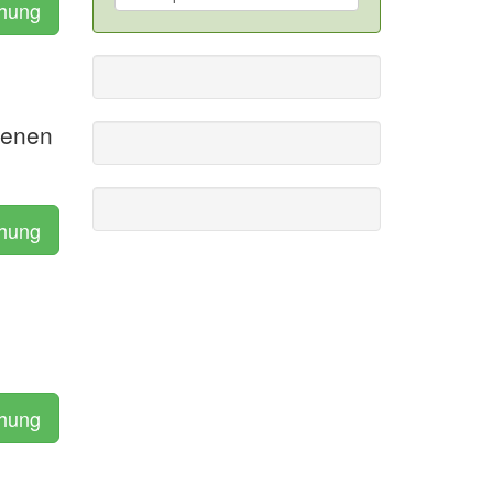
chung
fenen
chung
chung