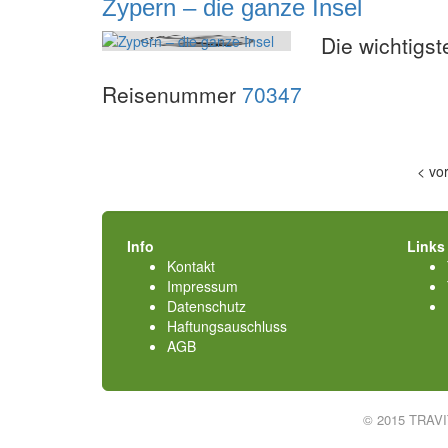
Zypern – die ganze Insel
Die wichtigs
Reisenummer
70347
<
vo
Info
Links
Kontakt
Impressum
Datenschutz
Haftungsauschluss
AGB
© 2015 TRAV