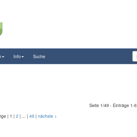
n
Info
Suche
Seite 1/49 - Einträge 1-
rige
|
1
|
2
|
...
|
49
|
nächste
>