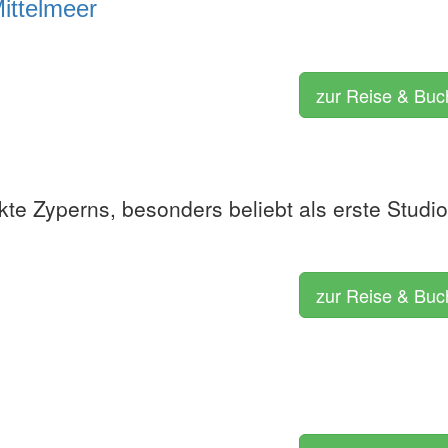
ittelmeer
zur Reise & Bu
te Zyperns, besonders beliebt als erste Studi
zur Reise & Bu