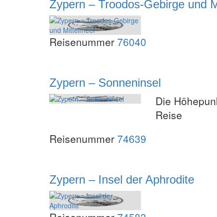
Zypern – Troodos-Gebirge und M
Reisenummer
76040
Zypern – Sonneninsel
Die Höhepunk
Reise
Reisenummer
74639
Zypern – Insel der Aphrodite
Reisenummer
74583