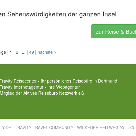
ten Sehenswürdigkeiten der ganzen Insel
zur Reise & Bu
rige
|
1
|
2
|
...
|
49
|
nächste
>
Travity Reisecenter - Ihr persönliches Reisebüro in Dortmund
Travity Internetagentur - Ihre Webagentur
Mitglied der
Aktives Reisebüro Netzwerk eG
ITY.DE - TRAVITY TRAVEL COMMUNITY - WICKEDER HELLWEG 93 - 44