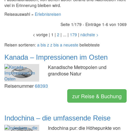
viel in Erinnerung bleiben wird.
Reiseauswahl »
Erlebnisreisen
Seite 1/179 - Einträge 1-6 von 1069
<
vorige
|
1
|
2
|
...
|
179
|
nächste
>
Reisen sortieren:
a bis z
z bis a
neueste
beliebteste
Kanada – Impressionen im Osten
Kanadische Metropolen und
grandiose Natur
Reisenummer
68393
zur Reise & Buchung
Indochina – die umfassende Reise
Indochina pur: die Höhepunkte von