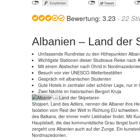
Bewertung:
3.23
-
22
St
Albanien – Land der 
Umfassende Rundreise zu den Höhepunkten Alban
Wichtigste Stationen dieser Studiosus-Reise nach Al
Mit einem Abstecher nach Ohrid in Nordmazedonie
Besuch von vier UNESCO-Welterbestätten
Gespräch mit albanischen Studenten
Alb
Gute Hotels in zentraler oder schöner Lage, nur in
Zwei Nächte im historischen Bergort Kruja
Previous
Shqiperi, Land des Adlers, nennen die Albaner ihre 
Isolation vom Rest der Welt in Richtung EU schweben.
des Balkans, der immer mehr Liebhaber findet. Mit K
Hauptstadt, die das kommunistische Grau längst bunt ü
zergeht uns Albanien auch auf der Zunge. Ein kunstvol
Nordmazedonien.