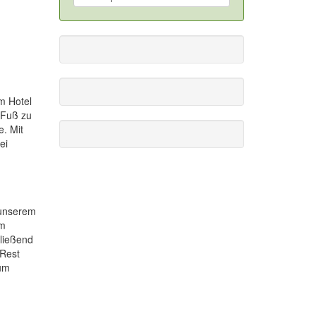
m Hotel
 Fuß zu
e. Mit
ei
 unserem
em
hließend
 Rest
eum