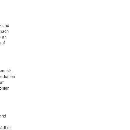
z und
 nach
e an
auf
kmusik.
zedonien
vom
onien
hrid
ädt er