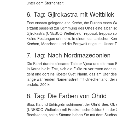
unter dem Sternenzelt.
6. Tag: Gjirokastra mit Weitblick
Eine einsam gelegene alte Kirche, die Ruinen eines Weh
erzählt passend zur Stimmung des Ortes eine albanis
Gjirokastra (UNESCO-Welterbe). Treppauf, treppab spazi
kleine Festungen erinnern. In einem osmanischen Kon
Kirchen, Moscheen und die Bergwelt ringsum. Unser Tag
7. Tag: Nach Nordmazedonien
Die Fahrt durchs einsame Tal der Vjosa und die raue B
In Korca bleibt Zeit, sich die Füße zu vertreten oder
geht und dort ins Kloster Sveti Naum, das am Ufer des 
lange währenden Namensstreit mit Griechenland, der
endete. 200 km.
8. Tag: Die Farben von Ohrid
Blau, lila und türkisgrün schimmert der Ohrid-See. Ob 
(UNESCO-Welterbe) mit Fresken schmückten? In der Sop
Bibelszenen, seine Stimme haben Sie mit dem Studiosus-