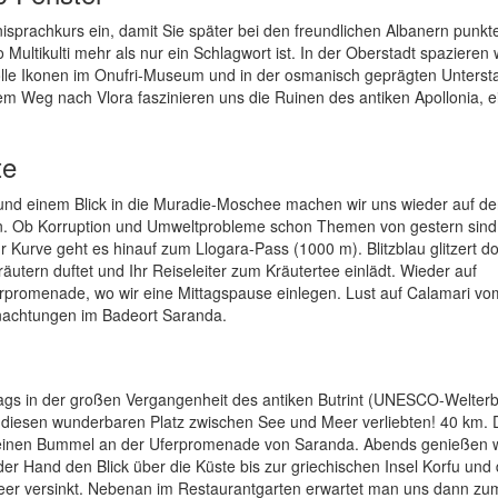
nisprachkurs ein, damit Sie später bei den freundlichen Albanern punkt
ultikulti mehr als nur ein Schlagwort ist. In der Oberstadt spazieren 
olle Ikonen im Onufri-Museum und in der osmanisch geprägten Untersta
 Weg nach Vlora faszinieren uns die Ruinen des antiken Apollonia, e
te
 und einem Blick in die Muradie-Moschee machen wir uns wieder auf d
n. Ob Korruption und Umweltprobleme schon Themen von gestern sind
r Kurve geht es hinauf zum Llogara-Pass (1000 m). Blitzblau glitzert do
utern duftet und Ihr Reiseleiter zum Kräutertee einlädt. Wieder auf
erpromenade, wo wir eine Mittagspause einlegen. Lust auf Calamari vom
rnachtungen im Badeort Saranda.
ags in der großen Vergangenheit des antiken Butrint (UNESCO-Welterb
 diesen wunderbaren Platz zwischen See und Meer verliebten! 40 km. 
er einen Bummel an der Uferpromenade von Saranda. Abends genießen 
der Hand den Blick über die Küste bis zur griechischen Insel Korfu und
eer versinkt. Nebenan im Restaurantgarten erwartet man uns dann zu