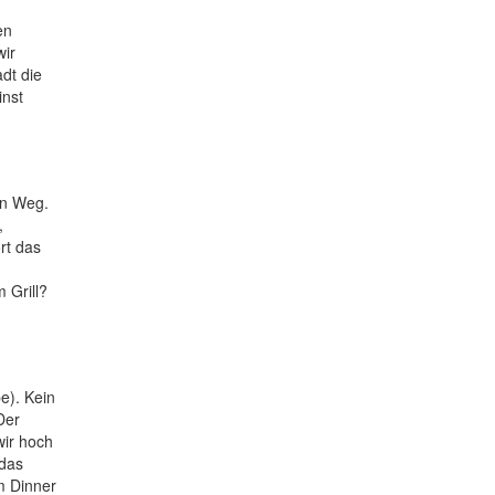
en
wir
dt die
inst
en Weg.
,
rt das
 Grill?
e). Kein
Der
wir hoch
 das
m Dinner