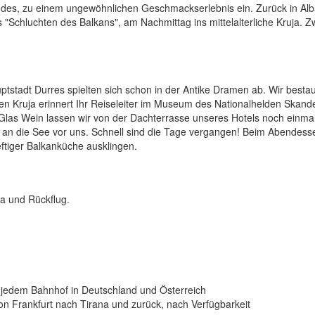
ndes, zu einem ungewöhnlichen Geschmackserlebnis ein. Zurück in Al
 "Schluchten des Balkans", am Nachmittag ins mittelalterliche Kruja. Z
uptstadt Durres spielten sich schon in der Antike Dramen ab. Wir best
en Kruja erinnert Ihr Reiseleiter im Museum des Nationalhelden Skand
las Wein lassen wir von der Dachterrasse unseres Hotels noch einma
is an die See vor uns. Schnell sind die Tage vergangen! Beim Abendess
deftiger Balkanküche ausklingen.
a und Rückflug.
n jedem Bahnhof in Deutschland und Österreich
von Frankfurt nach Tirana und zurück, nach Verfügbarkeit