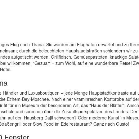
ages Flug nach Tirana. Sie werden am Flughafen erwartet und zu Ihre
emeinsam; durch die beleuchteten Hauptstadtstraßen schlendern wir zu
des aufgetischt werden: Grillfleisch, Gemüsepasteten, knackige Salat
dabei willkommen: "Gezuar" – zum Wohl, auf eine wunderbare Reise! Zw
Hotel.
ana
de Händler und Luxusboutiquen – jede Menge Hauptstadtkontraste auf
die Et'hem-Bey-Moschee. Nach einer vitaminreichen Kostprobe auf d
r fit für ein Museum der besonderen Art, das "Haus der Blätter". Ansc
ochschule und sprechen über die Zukunftsperspektiven des Landes. Der
 Seilbahn auf den Hausberg Dajti schweben? Oder moderne Kunst im Mus
traßengrill oder Slow Food im Edelrestaurant? Ganz nach Gusto!
0 Fenster