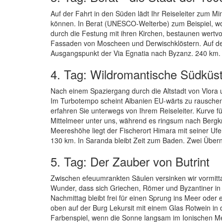
Auf der Fahrt in den Süden lädt Ihr Reiseleiter zum Mi
können. In Berat (UNESCO-Welterbe) zum Beispiel, wo M
durch die Festung mit ihren Kirchen, bestaunen wertv
Fassaden von Moscheen und Derwischklöstern. Auf dem
Ausgangspunkt der Via Egnatia nach Byzanz. 240 km.
4. Tag: Wildromantische Südküs
Nach einem Spaziergang durch die Altstadt von Vlora
Im Turbotempo scheint Albanien EU-wärts zu rausche
erfahren Sie unterwegs von Ihrem Reiseleiter. Kurve fü
Mittelmeer unter uns, während es ringsum nach Bergkrä
Meereshöhe liegt der Fischerort Himara mit seiner Uf
130 km. In Saranda bleibt Zeit zum Baden. Zwei Übe
5. Tag: Der Zauber von Butrint
Zwischen efeuumrankten Säulen versinken wir vormitt
Wunder, dass sich Griechen, Römer und Byzantiner in
Nachmittag bleibt frei für einen Sprung ins Meer od
oben auf der Burg Lekursit mit einem Glas Rotwein in 
Farbenspiel, wenn die Sonne langsam im Ionischen M