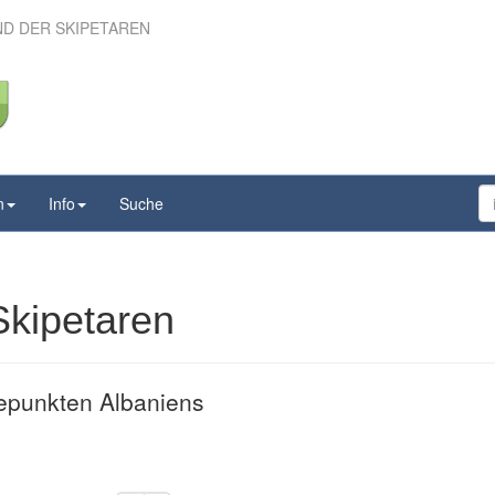
ND DER SKIPETAREN
 Land der Skipetaren
n
Info
Suche
Skipetaren
epunkten Albaniens