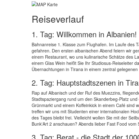
Reiseverlauf
1. Tag: Willkommen in Albanien!
Bahnanreise 1. Klasse zum Flughafen. Im Laufe des T
gefahren. Den ersten albanischen Abend feiern wir g
einem Restaurant, wo uns kulinarische Schätze des Lan
einem Glas Wein heißt Sie Ihr Studiosus-Reiseleiter 
Übernachtungen in Tirana in einem zentral gelegenen 
2. Tag: Hauptstadtszenen in Tir
Rap auf Albanisch und der Ruf des Muezzins, fliegen
Stadtspaziergang rund um den Skanderbeg-Platz und 
Grünmarkt und einem Koffeinkick in einem Café sind wi
treffen wir uns mit Studenten einer internationalen H
des Tages bleibt frei. Vielleicht wollen Sie mit der
Bunk'Art 2 anschauen? Abends lieber Fast Food vom S
3. Tag: Berat - die Stadt der 100