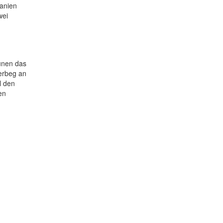
banien
wei
aunen das
erbeg an
l den
en