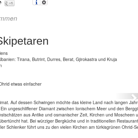
immen
Skipetaren
iens
banien: Tirana, Butrint, Durres, Berat, Gjirokastra und Kruja
n
anien – Land der Skipetaren
 Ohrid etwas einfacher
N
Heimat. Auf dessen Schwingen möchte das kleine Land nach langen Jahr
 Ein ungeschliffener Diamant zwischen Ionischem Meer und den Berggi
unstschätzen aus Antike und osmanischer Zeit, Kirchen und Moscheen u
bertüncht hat. Bei würziger Bergküche und in traditionellen Restauran
ler Schlenker führt uns zu den vielen Kirchen am türkisgrünen Ohrid-S