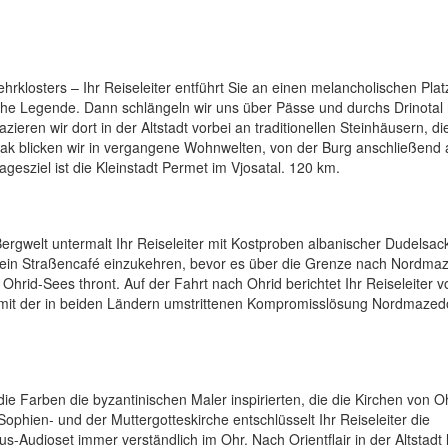
rklosters – Ihr Reiseleiter entführt Sie an einen melancholischen Plat
che Legende. Dann schlängeln wir uns über Pässe und durchs Drinotal
eren wir dort in der Altstadt vorbei an traditionellen Steinhäusern, di
ak blicken wir in vergangene Wohnwelten, von der Burg anschließend 
esziel ist die Kleinstadt Permet im Vjosatal. 120 km.
ergwelt untermalt Ihr Reiseleiter mit Kostproben albanischer Dudelsac
 in ein Straßencafé einzukehren, bevor es über die Grenze nach Nordma
Ohrid-Sees thront. Auf der Fahrt nach Ohrid berichtet Ihr Reiseleiter 
 mit der in beiden Ländern umstrittenen Kompromisslösung Nordmazed
die Farben die byzantinischen Maler inspirierten, die die Kirchen von O
hien- und der Muttergotteskirche entschlüsselt Ihr Reiseleiter die
Audioset immer verständlich im Ohr. Nach Orientflair in der Altstadt l