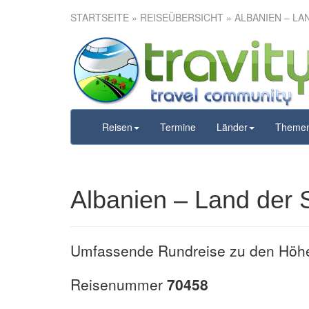
STARTSEITE
»
REISEÜBERSICHT
» ALBANIEN – LA
Albanien –
Reisen
Termine
Länder
Theme
Albanien – Land der 
Umfassende Rundreise zu den Höh
Reisenummer
70458