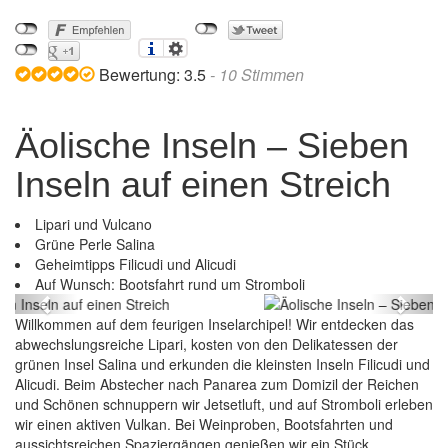
Bewertung:
3.5
-
10
Stimmen
Äolische Inseln – Sieben
Inseln auf einen Streich
Lipari und Vulcano
Grüne Perle Salina
Geheimtipps Filicudi und Alicudi
Äolische Inseln – Sieben Inseln auf einen Streich
Auf Wunsch: Bootsfahrt rund um Stromboli
Previous
Next
Willkommen auf dem feurigen Inselarchipel! Wir entdecken das
abwechslungsreiche Lipari, kosten von den Delikatessen der
grünen Insel Salina und erkunden die kleinsten Inseln Filicudi und
Alicudi. Beim Abstecher nach Panarea zum Domizil der Reichen
und Schönen schnuppern wir Jetsetluft, und auf Stromboli erleben
wir einen aktiven Vulkan. Bei Weinproben, Bootsfahrten und
aussichtsreichen Spaziergängen genießen wir ein Stück