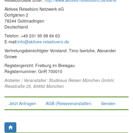
Reisebüroliste unter:
http://www.aktives-reisebuero.de/karte
Aktives Reisebüro Netzwerk eG
Dorfgärten 2
78244 Gottmadingen
Deutschland
Telefon: +49 231 95 98 84 63
E-mail:
info@aktives-reisebuero.de
Vertretungsberechtigter Vorstand: Timo Iserlohe, Alexander
Growe
Registergericht: Freiburg im Breisgau
Registernummer: GnR 700010
Anbieter / Veranstalter:
Studiosus Reisen München GmbH
,
Riesstraße 25, 80992 München
Jetzt Anfragen
AGB (Reiseveranstalter)
Senden