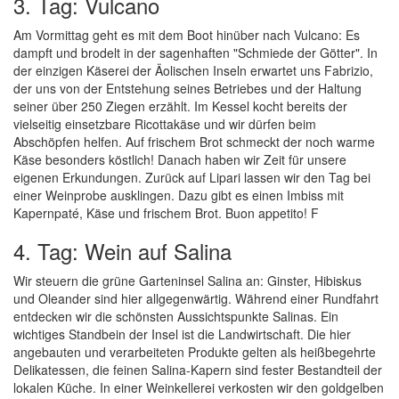
3. Tag: Vulcano
Am Vormittag geht es mit dem Boot hinüber nach Vulcano: Es
dampft und brodelt in der sagenhaften "Schmiede der Götter". In
der einzigen Käserei der Äolischen Inseln erwartet uns Fabrizio,
der uns von der Entstehung seines Betriebes und der Haltung
seiner über 250 Ziegen erzählt. Im Kessel kocht bereits der
vielseitig einsetzbare Ricottakäse und wir dürfen beim
Abschöpfen helfen. Auf frischem Brot schmeckt der noch warme
Käse besonders köstlich! Danach haben wir Zeit für unsere
eigenen Erkundungen. Zurück auf Lipari lassen wir den Tag bei
einer Weinprobe ausklingen. Dazu gibt es einen Imbiss mit
Kapernpaté, Käse und frischem Brot. Buon appetito! F
4. Tag: Wein auf Salina
Wir steuern die grüne Garteninsel Salina an: Ginster, Hibiskus
und Oleander sind hier allgegenwärtig. Während einer Rundfahrt
entdecken wir die schönsten Aussichtspunkte Salinas. Ein
wichtiges Standbein der Insel ist die Landwirtschaft. Die hier
angebauten und verarbeiteten Produkte gelten als heißbegehrte
Delikatessen, die feinen Salina-Kapern sind fester Bestandteil der
lokalen Küche. In einer Weinkellerei verkosten wir den goldgelben