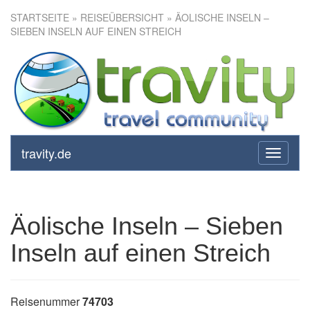
STARTSEITE
»
REISEÜBERSICHT
» ÄOLISCHE INSELN –
SIEBEN INSELN AUF EINEN STREICH
Äolische Inseln – Sieben Inseln
auf einen Streich
travity.de
toggle
navigati
Äolische Inseln – Sieben
Inseln auf einen Streich
Reisenummer
74703