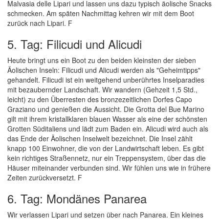
Malvasia delle Lipari und lassen uns dazu typisch äolische Snacks
schmecken. Am späten Nachmittag kehren wir mit dem Boot
zurück nach Lipari. F
5. Tag: Filicudi und Alicudi
Heute bringt uns ein Boot zu den beiden kleinsten der sieben
Äolischen Inseln: Filicudi und Alicudi werden als "Geheimtipps"
gehandelt. Filicudi ist ein weitgehend unberührtes Inselparadies
mit bezaubernder Landschaft. Wir wandern (Gehzeit 1,5 Std.,
leicht) zu den Überresten des bronzezeitlichen Dorfes Capo
Graziano und genießen die Aussicht. Die Grotta del Bue Marino
gilt mit ihrem kristallklaren blauen Wasser als eine der schönsten
Grotten Süditaliens und lädt zum Baden ein. Alicudi wird auch als
das Ende der Äolischen Inselwelt bezeichnet. Die Insel zählt
knapp 100 Einwohner, die von der Landwirtschaft leben. Es gibt
kein richtiges Straßennetz, nur ein Treppensystem, über das die
Häuser miteinander verbunden sind. Wir fühlen uns wie in frühere
Zeiten zurückversetzt. F
6. Tag: Mondänes Panarea
Wir verlassen Lipari und setzen über nach Panarea. Ein kleines