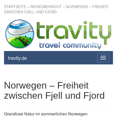
STARTSEITE
»
REISEÜBERSICHT
» NORWEGEN – FREIHEIT
ZWISCHEN FJELL UND FJORD
Norwegen – Freiheit zwischen
Fjell und Fjord
travity.de
toggle
navigati
Norwegen – Freiheit
zwischen Fjell und Fjord
Grandiose Natur im sommerlichen Norwegen