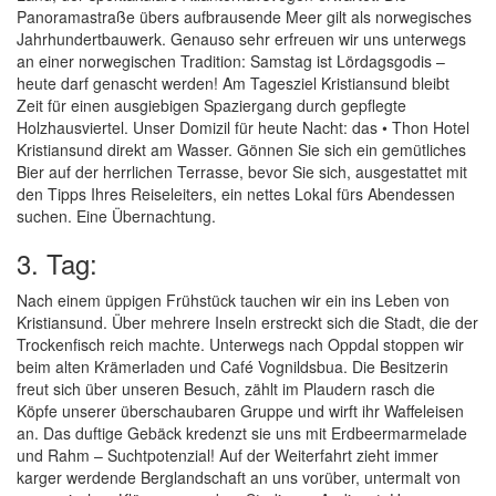
Panoramastraße übers aufbrausende Meer gilt als norwegisches
Jahrhundertbauwerk. Genauso sehr erfreuen wir uns unterwegs
an einer norwegischen Tradition: Samstag ist Lördagsgodis –
heute darf genascht werden! Am Tagesziel Kristiansund bleibt
Zeit für einen ausgiebigen Spaziergang durch gepflegte
Holzhausviertel. Unser Domizil für heute Nacht: das • Thon Hotel
Kristiansund direkt am Wasser. Gönnen Sie sich ein gemütliches
Bier auf der herrlichen Terrasse, bevor Sie sich, ausgestattet mit
den Tipps Ihres Reiseleiters, ein nettes Lokal fürs Abendessen
suchen. Eine Übernachtung.
3. Tag:
Nach einem üppigen Frühstück tauchen wir ein ins Leben von
Kristiansund. Über mehrere Inseln erstreckt sich die Stadt, die der
Trockenfisch reich machte. Unterwegs nach Oppdal stoppen wir
beim alten Krämerladen und Café Vognildsbua. Die Besitzerin
freut sich über unseren Besuch, zählt im Plaudern rasch die
Köpfe unserer überschaubaren Gruppe und wirft ihr Waffeleisen
an. Das duftige Gebäck kredenzt sie uns mit Erdbeermarmelade
und Rahm – Suchtpotenzial! Auf der Weiterfahrt zieht immer
karger werdende Berglandschaft an uns vorüber, untermalt von