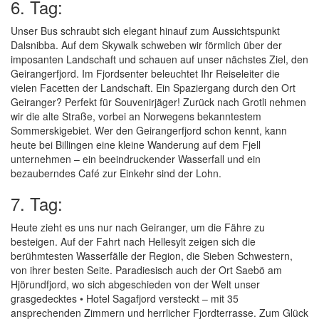
6. Tag:
Unser Bus schraubt sich elegant hinauf zum Aussichtspunkt
Dalsnibba. Auf dem Skywalk schweben wir förmlich über der
imposanten Landschaft und schauen auf unser nächstes Ziel, den
Geirangerfjord. Im Fjordsenter beleuchtet Ihr Reiseleiter die
vielen Facetten der Landschaft. Ein Spaziergang durch den Ort
Geiranger? Perfekt für Souvenirjäger! Zurück nach Grotli nehmen
wir die alte Straße, vorbei an Norwegens bekanntestem
Sommerskigebiet. Wer den Geirangerfjord schon kennt, kann
heute bei Billingen eine kleine Wanderung auf dem Fjell
unternehmen – ein beeindruckender Wasserfall und ein
bezauberndes Café zur Einkehr sind der Lohn.
7. Tag:
Heute zieht es uns nur nach Geiranger, um die Fähre zu
besteigen. Auf der Fahrt nach Hellesylt zeigen sich die
berühmtesten Wasserfälle der Region, die Sieben Schwestern,
von ihrer besten Seite. Paradiesisch auch der Ort Saebö am
Hjörundfjord, wo sich abgeschieden von der Welt unser
grasgedecktes • Hotel Sagafjord versteckt – mit 35
ansprechenden Zimmern und herrlicher Fjordterrasse. Zum Glück