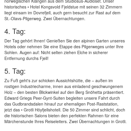
norwegischen Klängen aus dem Studiosus-Audioset. Unser
historisches • Hotel Kongsvold Fjeldstue mit seinen 32 Zimmern
liegt einsam im Dovrefjell, auch gern besucht zur Rast auf dem
St.-Olavs-Pilgerweg. Zwei Übernachtungen.
4. Tag:
Der Tag gehört Ihnen! Genießen Sie den alpinen Garten unseres
Hotels oder nehmen Sie eine Etappe des Pilgerweges unter Ihre
Sohlen. Augen auf: Nicht selten ziehen Elche in sicherer
Entfernung durchs Fjell!
5. Tag:
Zu Fuß geht's zur schicken Aussichtshütte, die – außen im
rostigen Industriecharme, innen aus einladend geschwungenem
Holz – den besten Blickwinkel auf den Berg Snöhetta präsentiert.
Edward Griegs Peer-Gynt-Suiten begleiten unsere Fahrt durch
das Gudbrandsdalen hinauf zur ehemaligen Post-Raststation,
jetzt das • Grotli Höyfjellshotell. Die 50 Zimmer sind schlicht, doch
die historischen Salons bieten den perfekten Rahmen für eine
Märchenstunde Ihres Reiseleiters. Zwei Übernachtungen in Grotli.