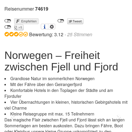
Reisenummer
74619
Bewertung:
3.12
-
25
Stimmen
Norwegen – Freiheit
zwischen Fjell und Fjord
Grandiose Natur im sommerlichen Norwegen
Mit der Fähre über den Geirangerfjord
Komfortable Hotels in den Toplagen der Städte und am
Fjordufer
Vier Übernachtungen in kleinen, historischen Gebirgshotels mit
viel Charme
Kleine Reisegruppe mit max. 15 Teilnehmern
Previous
Next
Das magische Flair zwischen Fjell und Fjord lässt sich an langen
Sommertagen am besten auskosten. Dazu bringen Fähre, Boot
oder Kleinbus unsere kleine Gruppe unkompliziert zu den